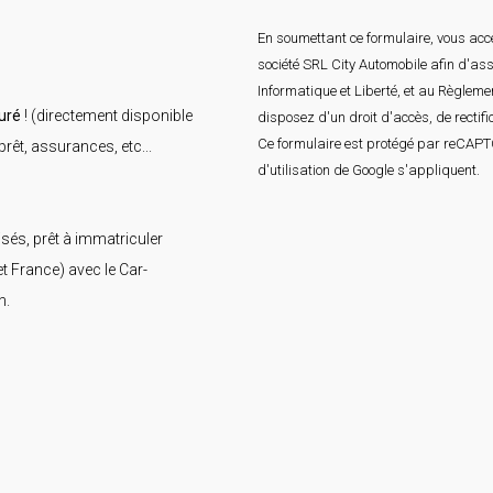
En soumettant ce formulaire, vous acce
société SRL City Automobile afin d'as
Informatique et Liberté, et au Règlem
uré
! (directement disponible
disposez d'un droit d'accès, de rectif
Ce formulaire est protégé par reCAP
rêt, assurances, etc...
d'utilisation
de Google s'appliquent.
isés, prêt à immatriculer
 France) avec le Car-
n.