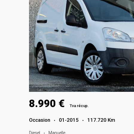
8.990 €
Tva récup.
Occasion
01-2015
117.720 Km
•
•
Diesel
Manuelle
•