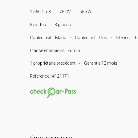
1.560 Cm3
75 CV
55 kW
•
•
5 portes
3 places
•
Couleur ext. : Blanc
Couleur int. : Gris
Intérieur : 
•
•
Classe émissions : Euro 5
1 propriétaire précédent
Garantie 12 mois
•
Référence : #121171