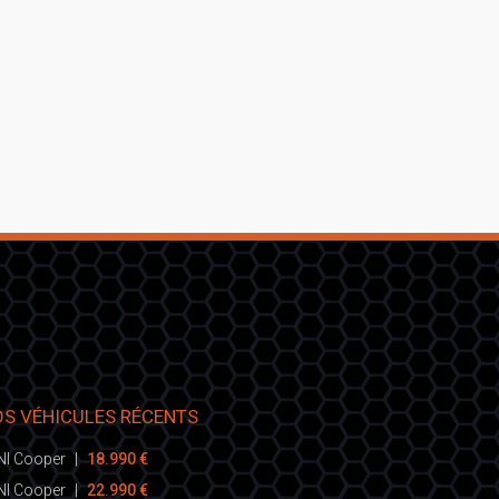
S VÉHICULES RÉCENTS
NI Cooper
|
18.990 €
NI Cooper
|
22.990 €