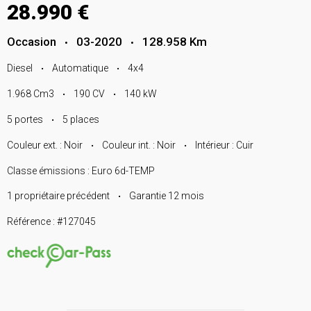
28.990 €
Occasion
03-2020
128.958 Km
•
•
Diesel
Automatique
4x4
•
•
1.968 Cm3
190 CV
140 kW
•
•
5 portes
5 places
•
Couleur ext. : Noir
Couleur int. : Noir
Intérieur : Cuir
•
•
Classe émissions : Euro 6d-TEMP
1 propriétaire précédent
Garantie 12 mois
•
Référence : #127045