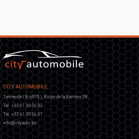
CITY AUTOMOBILE
Tenneville ( B-6970 ), Route de la Barrière 28
Tel :
+32 61 39 56 02
Tel :
+32 61 39 56 01
fni
ic@o
eb.otuayt