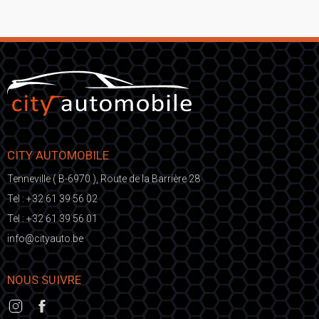
CITY AUTOMOBILE
Tenneville ( B-6970 ), Route de la Barrière 28
Tel :
+32 61 39 56 02
Tel :
+32 61 39 56 01
fni
ic@o
eb.otuayt
NOUS SUIVRE