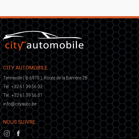
CITY AUTOMOBILE
Tenneville ( B-6970 ), Route de la Barrière 28
Tel :
+32 61 39 56 02
Tel :
+32 61 39 56 01
fni
ic@o
eb.otuayt
NOUS SUIVRE