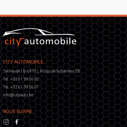
CITY AUTOMOBILE
Tenneville ( B-6970 ), Route de la Barrière 28
Tel :
+32 61 39 56 02
Tel :
+32 61 39 56 01
fni
ic@o
eb.otuayt
NOUS SUIVRE