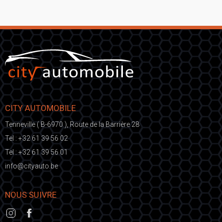
CITY AUTOMOBILE
Tenneville ( B-6970 ), Route de la Barrière 28
Tel :
+32 61 39 56 02
Tel :
+32 61 39 56 01
fni
ic@o
eb.otuayt
NOUS SUIVRE