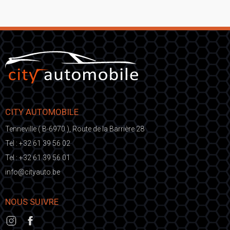
CITY AUTOMOBILE
Tenneville ( B-6970 ), Route de la Barrière 28
Tel :
+32 61 39 56 02
Tel :
+32 61 39 56 01
fni
ic@o
eb.otuayt
NOUS SUIVRE