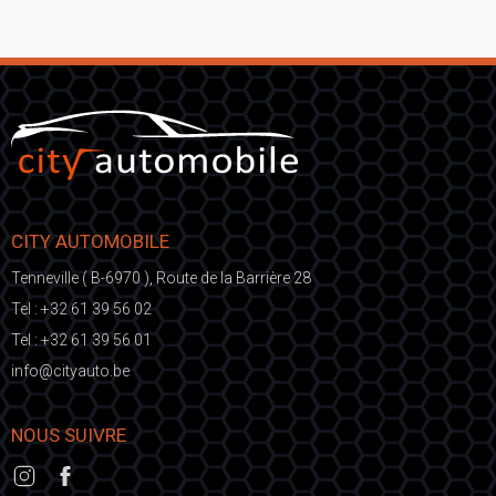
CITY AUTOMOBILE
Tenneville ( B-6970 ), Route de la Barrière 28
Tel :
+32 61 39 56 02
Tel :
+32 61 39 56 01
fni
ic@o
eb.otuayt
NOUS SUIVRE