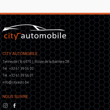
CITY AUTOMOBILE
Tenneville ( B-6970 ), Route de la Barrière 28
Tel :
+32 61 39 56 02
Tel :
+32 61 39 56 01
fni
ic@o
eb.otuayt
NOUS SUIVRE