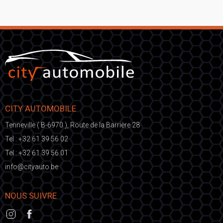
CITY AUTOMOBILE
Tenneville ( B-6970 ), Route de la Barrière 28
Tel :
+32 61 39 56 02
Tel :
+32 61 39 56 01
fni
ic@o
eb.otuayt
NOUS SUIVRE