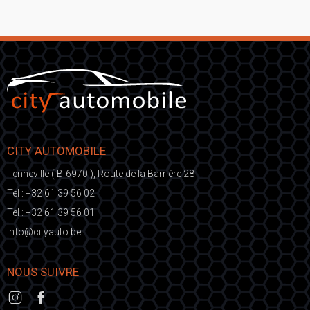
CITY AUTOMOBILE
Tenneville ( B-6970 ), Route de la Barrière 28
Tel :
+32 61 39 56 02
Tel :
+32 61 39 56 01
fni
ic@o
eb.otuayt
NOUS SUIVRE