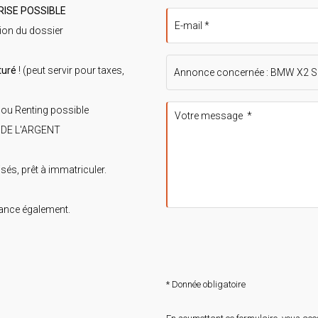
RISE POSSIBLE
ion du dossier
turé
! (peut servir pour taxes,
 ou Renting possible
 DE L'ARGENT
isés, prêt à immatriculer.
rance également.
* Donnée obligatoire