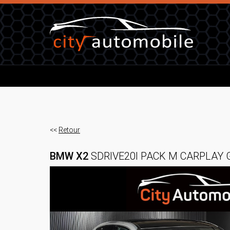
<<
Retour
BMW X2
SDRIVE20I PACK M CARPLAY 