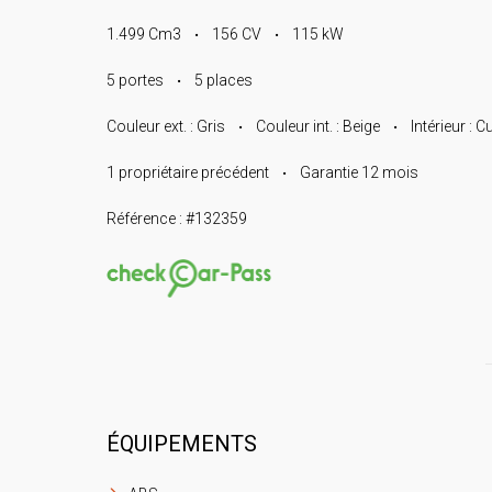
1.499 Cm3
156 CV
115 kW
•
•
5 portes
5 places
•
Couleur ext. : Gris
Couleur int. : Beige
Intérieur : Cu
•
•
1 propriétaire précédent
Garantie 12 mois
•
Référence : #132359
ÉQUIPEMENTS