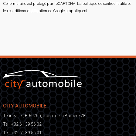
Ce formulaire est protégé par reCAPTCHA. La
politique de confidentialité
et
les
conditions d'utilisation
de Google s'appliquent.
CITY AUTOMOBILE
Tenneville ( B-6970 ), Route de la Barrière 28
Tel :
+32 61 39 56 02
Tel :
+32 61 39 56 01