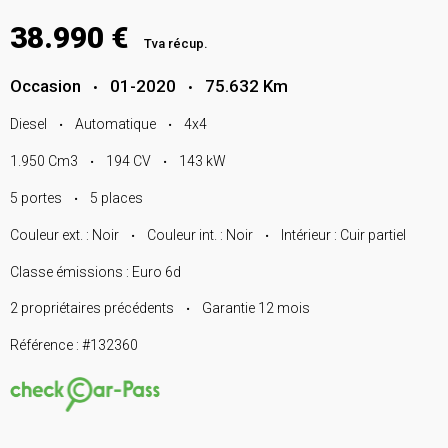
38.990 €
Tva récup.
Occasion
01-2020
75.632 Km
•
•
Diesel
Automatique
4x4
•
•
1.950 Cm3
194 CV
143 kW
•
•
5 portes
5 places
•
Couleur ext. : Noir
Couleur int. : Noir
Intérieur : Cuir partiel
•
•
Classe émissions : Euro 6d
2 propriétaires précédents
Garantie 12 mois
•
Référence : #132360