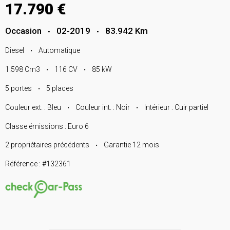
17.790 €
Occasion
02-2019
83.942 Km
•
•
Diesel
Automatique
•
1.598 Cm3
116 CV
85 kW
•
•
5 portes
5 places
•
Couleur ext. : Bleu
Couleur int. : Noir
Intérieur : Cuir partiel
•
•
Classe émissions : Euro 6
2 propriétaires précédents
Garantie 12 mois
•
Référence : #132361