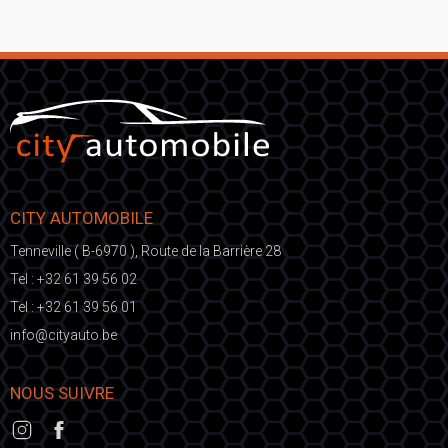
CITY AUTOMOBILE
Tenneville ( B-6970 ), Route de la Barrière 28
Tel :
+32 61 39 56 02
Tel :
+32 61 39 56 01
fni
ic@o
eb.otuayt
NOUS SUIVRE