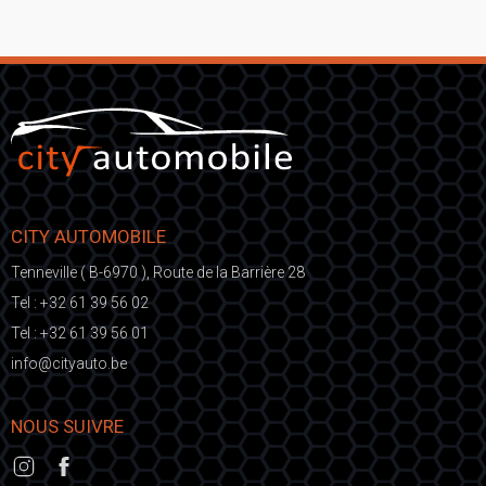
CITY AUTOMOBILE
Tenneville ( B-6970 ), Route de la Barrière 28
Tel :
+32 61 39 56 02
Tel :
+32 61 39 56 01
fni
ic@o
eb.otuayt
NOUS SUIVRE