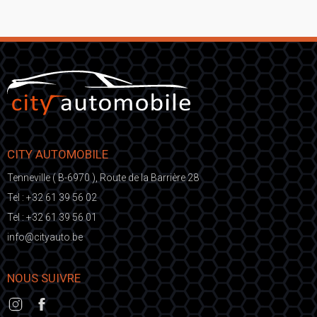
CITY AUTOMOBILE
Tenneville ( B-6970 ), Route de la Barrière 28
Tel :
+32 61 39 56 02
Tel :
+32 61 39 56 01
fni
ic@o
eb.otuayt
NOUS SUIVRE