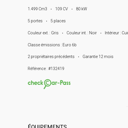
1.499 Cm3
109 CV
80 kW
•
•
5 portes
5 places
•
Couleur ext. : Gris
Couleur int. : Noir
Intérieur : Cui
•
•
Classe émissions : Euro 6b
2 propriétaires précédents
Garantie 12 mois
•
Référence : #132419
ÉQUIPEMENTS