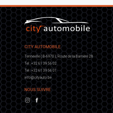
CITY AUTOMOBILE
Tenneville ( B-6970 ), Route de la Barrière 28
Tel :
+32 61 39 56 02
Tel :
+32 61 39 56 01
fni
ic@o
eb.otuayt
NOUS SUIVRE