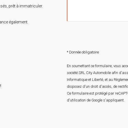
isés, prêt à immatriculer.
rance également.
* Donnée obligatoire
En soumettant ce formulaire, vous acce
société SRL City Automobile afin d'as
Informatique et Liberté, et au Règlem
!
disposez d'un droit d'accès, de rectif
Ce formulaire est protégé par reCAP
d'utilisation
de Google s'appliquent.