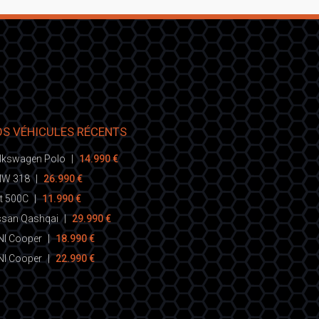
S VÉHICULES RÉCENTS
lkswagen Polo
|
14.990 €
W 318
|
26.990 €
at 500C
|
11.990 €
ssan Qashqai
|
29.990 €
NI Cooper
|
18.990 €
NI Cooper
|
22.990 €