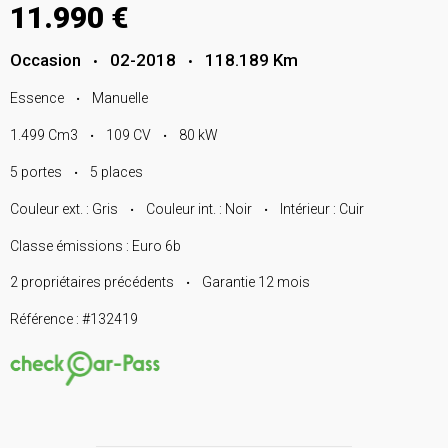
11.990 €
Occasion
02-2018
118.189 Km
•
•
Essence
Manuelle
•
1.499 Cm3
109 CV
80 kW
•
•
5 portes
5 places
•
Couleur ext. : Gris
Couleur int. : Noir
Intérieur : Cuir
•
•
Classe émissions : Euro 6b
2 propriétaires précédents
Garantie 12 mois
•
Référence : #132419