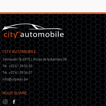
CITY AUTOMOBILE
Tenneville ( B-6970 ), Route de la Barrière 28
Tel :
+32 61 39 56 02
Tel :
+32 61 39 56 01
fni
ic@o
eb.otuayt
NOUS SUIVRE