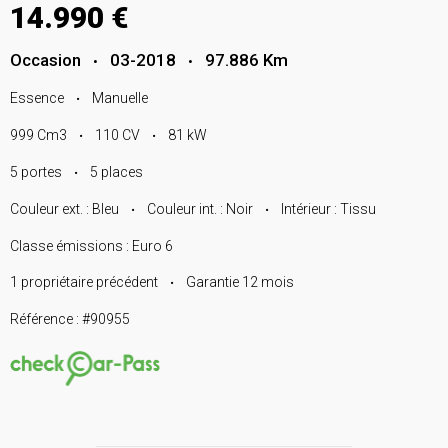
14.990 €
Occasion
03-2018
97.886 Km
•
•
Essence
Manuelle
•
999 Cm3
110 CV
81 kW
•
•
5 portes
5 places
•
Couleur ext. : Bleu
Couleur int. : Noir
Intérieur : Tissu
•
•
Classe émissions : Euro 6
1 propriétaire précédent
Garantie 12 mois
•
Référence : #90955