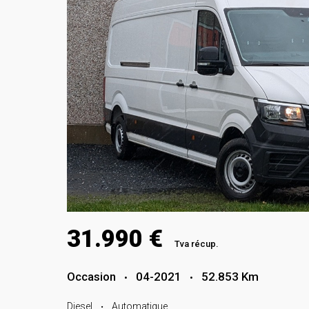
31.990 €
Tva récup.
Occasion
04-2021
52.853 Km
•
•
Diesel
Automatique
•