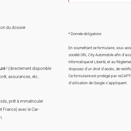
ion du dossier
* Donnée obligatoire
En soumettant ce formulaire, vous acce
société SRL City Automobile afin d'as
Informatique et Liberté, et au Règlem
uré
! (directement disponible
disposez d'un droit d'accès, de rectif
Ce formulaire est protégé par reCAP
rêt, assurances, etc...
d'utilisation
de Google s'appliquent.
isés, prêt à immatriculer
 France) avec le Car-
n.