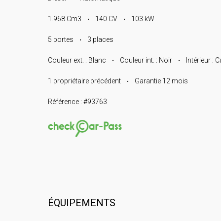
1.968 Cm3
140 CV
103 kW
•
•
5 portes
3 places
•
Couleur ext. : Blanc
Couleur int. : Noir
Intérieur : C
•
•
1 propriétaire précédent
Garantie 12 mois
•
Référence : #93763
ÉQUIPEMENTS