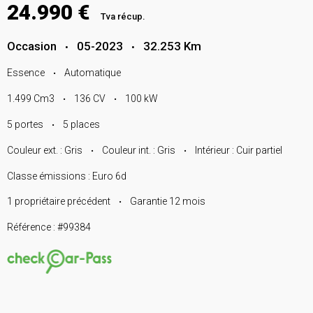
24.990 €
Tva récup.
Occasion
05-2023
32.253 Km
•
•
Essence
Automatique
•
1.499 Cm3
136 CV
100 kW
•
•
5 portes
5 places
•
Couleur ext. : Gris
Couleur int. : Gris
Intérieur : Cuir partiel
•
•
Classe émissions : Euro 6d
1 propriétaire précédent
Garantie 12 mois
•
Référence : #99384