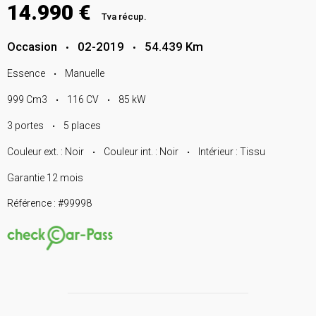
14.990 €
Tva récup.
Occasion
02-2019
54.439 Km
•
•
Essence
Manuelle
•
999 Cm3
116 CV
85 kW
•
•
3 portes
5 places
•
Couleur ext. : Noir
Couleur int. : Noir
Intérieur : Tissu
•
•
Garantie 12 mois
Référence : #99998