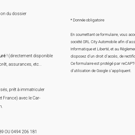
ion du dossier
* Donnée obligatoire
En soumettant ce formulaire, vous acce
société SRL City Automobile afin d'as
Informatique et Liberté, et au Règlem
uré
! (directement disponible
disposez d'un droit d'accès, de rectif
Ce formulaire est protégé par reCAP
rêt, assurances, etc...
d'utilisation
de Google s'appliquent.
isés, prêt à immatriculer
 France) avec le Car-
n.
9 OU 0494 206 181