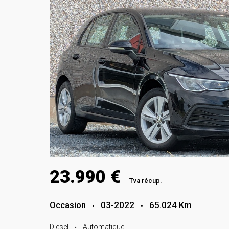
23.990 €
Tva récup.
Occasion
03-2022
65.024 Km
•
•
Diesel
Automatique
•