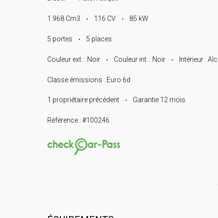
1.968 Cm3
116 CV
85 kW
•
•
5 portes
5 places
•
Couleur ext. : Noir
Couleur int. : Noir
Intérieur : Al
•
•
Classe émissions : Euro 6d
1 propriétaire précédent
Garantie 12 mois
•
Référence : #100246