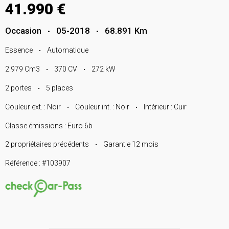
41.990 €
Occasion
05-2018
68.891 Km
•
•
Essence
Automatique
•
2.979 Cm3
370 CV
272 kW
•
•
2 portes
5 places
•
Couleur ext. : Noir
Couleur int. : Noir
Intérieur : Cuir
•
•
Classe émissions : Euro 6b
2 propriétaires précédents
Garantie 12 mois
•
Référence : #103907