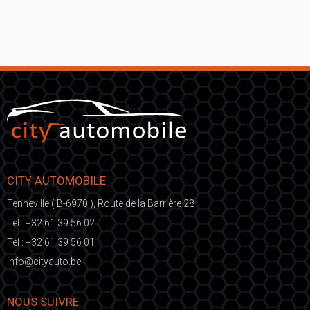
CITY AUTOMOBILE
Tenneville ( B-6970 ), Route de la Barrière 28
Tel :
+32 61 39 56 02
Tel :
+32 61 39 56 01
fni
ic@o
eb.otuayt
NOUS SUIVRE