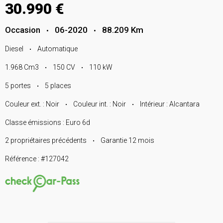
30.990 €
Occasion
06-2020
88.209 Km
•
•
Diesel
Automatique
•
1.968 Cm3
150 CV
110 kW
•
•
5 portes
5 places
•
Couleur ext. : Noir
Couleur int. : Noir
Intérieur : Alcantara
•
•
Classe émissions : Euro 6d
2 propriétaires précédents
Garantie 12 mois
•
Référence : #127042