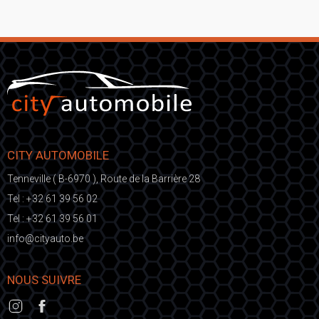
CITY AUTOMOBILE
Tenneville ( B-6970 ), Route de la Barrière 28
Tel :
+32 61 39 56 02
Tel :
+32 61 39 56 01
fni
ic@o
eb.otuayt
NOUS SUIVRE